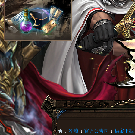
論壇
官方公告區
檔案下載