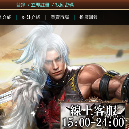
登錄
/
立即註冊
/
找回密碼