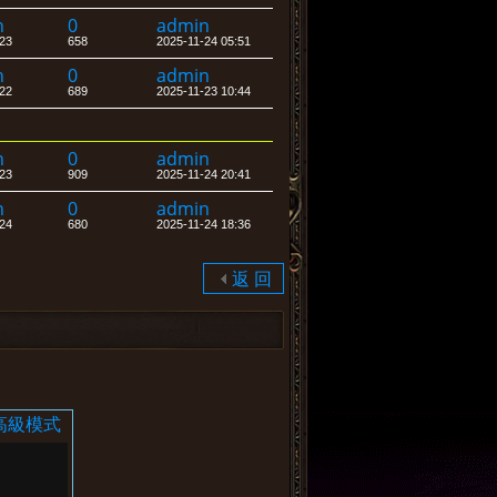
n
0
admin
23
658
2025-11-24 05:51
n
0
admin
22
689
2025-11-23 10:44
n
0
admin
23
909
2025-11-24 20:41
n
0
admin
24
680
2025-11-24 18:36
返 回
高級模式